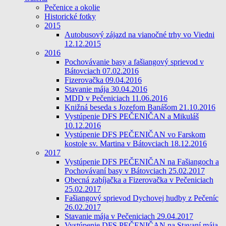
Pečenice a okolie
Historické fotky
2015
Autobusový zájazd na vianočné trhy vo Viedni
12.12.2015
2016
Pochovávanie basy a fašiangový sprievod v
Bátovciach 07.02.2016
Fizerovačka 09.04.2016
Stavanie mája 30.04.2016
MDD v Pečeniciach 11.06.2016
Knižná beseda s Jozefom Banášom 21.10.2016
Vystúpenie DFS PEČENIČAN a Mikuláš
10.12.2016
Vystúpenie DFS PEČENIČAN vo Farskom
kostole sv. Martina v Bátovciach 18.12.2016
2017
Vystúpenie DFS PEČENIČAN na Fašiangoch a
Pochovávaní basy v Bátovciach 25.02.2017
Obecná zabíjačka a Fizerovačka v Pečeniciach
25.02.2017
Fašiangový sprievod Dychovej hudby z Pečeníc
26.02.2017
Stavanie mája v Pečeniciach 29.04.2017
Vystúpenie DFS PEČENIČAN na Stavaní mája