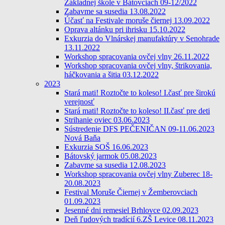
Základnej škole v Bátovciach 09-12/2022
Zabavme sa susedia 13.08.2022
Účasť na Festivale moruše čiernej 13.09.2022
Oprava altánku pri ihrisku 15.10.2022
Exkurzia do Vlnárskej manufaktúry v Senohrade
13.11.2022
Workshop spracovania ovčej vlny 26.11.2022
Workshop spracovania ovčej vlny, štrikovania,
háčkovania a šitia 03.12.2022
2023
Stará mati! Roztočte to koleso! I.časť pre širokú
verejnosť
Stará mati! Roztočte to koleso! II.časť pre deti
Strihanie oviec 03.06.2023
Sústredenie DFS PEČENIČAN 09-11.06.2023
Nová Baňa
Exkurzia SOŠ 16.06.2023
Bátovský jarmok 05.08.2023
Zabavme sa susedia 12.08.2023
Workshop spracovania ovčej vlny Zuberec 18-
20.08.2023
Festival Moruše Čiernej v Žemberovciach
01.09.2023
Jesenné dni remesiel Brhlovce 02.09.2023
Deň ľudových tradícií 6.ZŠ Levice 08.11.2023