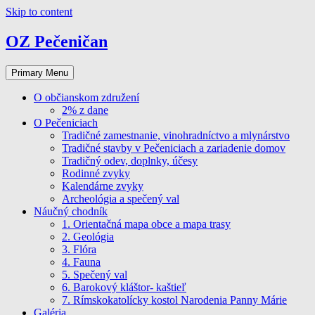
Skip to content
OZ Pečeničan
Primary Menu
O občianskom združení
2% z dane
O Pečeniciach
Tradičné zamestnanie, vinohradníctvo a mlynárstvo
Tradičné stavby v Pečeniciach a zariadenie domov
Tradičný odev, doplnky, účesy
Rodinné zvyky
Kalendárne zvyky
Archeológia a spečený val
Náučný chodník
1. Orientačná mapa obce a mapa trasy
2. Geológia
3. Flóra
4. Fauna
5. Spečený val
6. Barokový kláštor- kaštieľ
7. Rímskokatolícky kostol Narodenia Panny Márie
Galéria