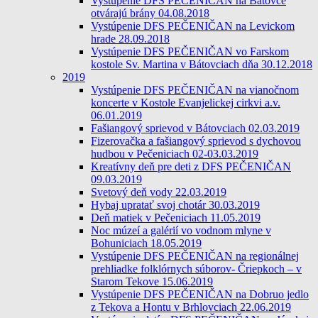
Vystúpenie DFS PEČENIČAN na Bátovce
otvárajú brány 04.08.2018
Vystúpenie DFS PEČENIČAN na Levickom
hrade 28.09.2018
Vystúpenie DFS PEČENIČAN vo Farskom
kostole Sv. Martina v Bátovciach dňa 30.12.2018
2019
Vystúpenie DFS PEČENIČAN na vianočnom
koncerte v Kostole Evanjelickej cirkvi a.v.
06.01.2019
Fašiangový sprievod v Bátovciach 02.03.2019
Fizerovačka a fašiangový sprievod s dychovou
hudbou v Pečeniciach 02-03.03.2019
Kreatívny deň pre deti z DFS PEČENIČAN
09.03.2019
Svetový deň vody 22.03.2019
Hybaj upratať svoj chotár 30.03.2019
Deň matiek v Pečeniciach 11.05.2019
Noc múzeí a galérií vo vodnom mlyne v
Bohuniciach 18.05.2019
Vystúpenie DFS PEČENIČAN na regionálnej
prehliadke folklórnych súborov- Čriepkoch – v
Starom Tekove 15.06.2019
Vystúpenie DFS PEČENIČAN na Dobruo jedlo
z Tekova a Hontu v Brhlovciach 22.06.2019