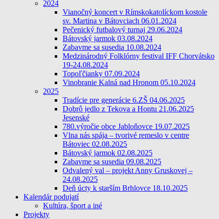
2024
Vianočný koncert v Rímskokatolíckom kostole
sv. Martina v Bátovciach 06.01.2024
Pečenický futbalový turnaj 29.06.2024
Bátovský jarmok 03.08.2024
Zabavme sa susedia 10.08.2024
Medzinárodný Folklórny festival IFF Chorvátsko
19-24.08.2024
Topoľčianky 07.09.2024
Vinobranie Kalná nad Hronom 05.10.2024
2025
Tradície pre generácie 6.ZŠ 04.06.2025
Dobrô jedlo z Tekova a Hontu 21.06.2025
Jesenské
780.výročie obce Jabloňovce 19.07.2025
Vlna nás spája – tvorivé remeslo v centre
Bátoviec 02.08.2025
Bátovský jarmok 02.08.2025
Zabavme sa susedia 09.08.2025
Odvalený val – projekt Anny Gruskovej –
24.08.2025
Deň úcty k starším Brhlovce 18.10.2025
Kalendár podujatí
Kultúra, šport a iné
Projekty