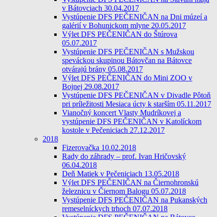
v Bátovciach 30.04.2017
Vystúpenie DFS PEČENIČAN na Dni múzeí a
galérií v Bohunickom mlyne 20.05.2017
Výlet DFS PEČENIČAN do Štúrova
05.07.2017
Vystúpenie DFS PEČENIČAN s Mužskou
speváckou skupinou Bátovčan na Bátovce
otvárajú brány 05.08.2017
Výlet DFS PEČENIČAN do Mini ZOO v
Bojnej 29.08.2017
Vystúpenie DFS PEČENIČAN v Divadle Pôtoň
pri príležitosti Mesiaca úcty k starším 05.11.2017
Vianočný koncert Vlasty Mudríkovej a
vystúpenie DFS PEČENIČAN v Katolíckom
kostole v Pečeniciach 27.12.2017
2018
Fizerovačka 10.02.2018
Rady do záhrady – prof. Ivan Hričovský
06.04.2018
Deň Matiek v Pečeniciach 13.05.2018
Výlet DFS PEČENIČAN na Čiernohronskú
železnicu v Čiernom Balogu 05.07.2018
Vystúpenie DFS PEČENIČAN na Pukanských
remeselníckych trhoch 07.07.2018