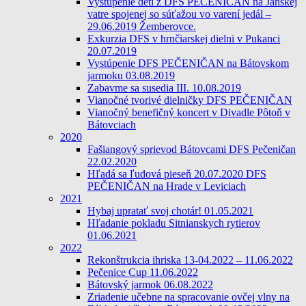
Vystúpenie detí z DFS PEČENIČAN na Jánskej
vatre spojenej so súťažou vo varení jedál –
29.06.2019 Žemberovce.
Exkurzia DFS v hrnčiarskej dielni v Pukanci
20.07.2019
Vystúpenie DFS PEČENIČAN na Bátovskom
jarmoku 03.08.2019
Zabavme sa susedia III. 10.08.2019
Vianočné tvorivé dielničky DFS PEČENIČAN
Vianočný benefičný koncert v Divadle Pôtoň v
Bátovciach
2020
Fašiangový sprievod Bátovcami DFS Pečeničan
22.02.2020
Hľadá sa ľudová pieseň 20.07.2020 DFS
PEČENIČAN na Hrade v Leviciach
2021
Hybaj upratať svoj chotár! 01.05.2021
Hľadanie pokladu Sitnianskych rytierov
01.06.2021
2022
Rekonštrukcia ihriska 13-04.2022 – 11.06.2022
Pečenice Cup 11.06.2022
Bátovský jarmok 06.08.2022
Zriadenie učebne na spracovanie ovčej vlny na