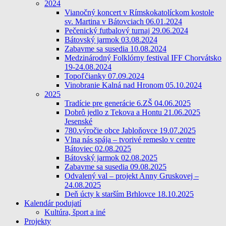
2024
Vianočný koncert v Rímskokatolíckom kostole
sv. Martina v Bátovciach 06.01.2024
Pečenický futbalový turnaj 29.06.2024
Bátovský jarmok 03.08.2024
Zabavme sa susedia 10.08.2024
Medzinárodný Folklórny festival IFF Chorvátsko
19-24.08.2024
Topoľčianky 07.09.2024
Vinobranie Kalná nad Hronom 05.10.2024
2025
Tradície pre generácie 6.ZŠ 04.06.2025
Dobrô jedlo z Tekova a Hontu 21.06.2025
Jesenské
780.výročie obce Jabloňovce 19.07.2025
Vlna nás spája – tvorivé remeslo v centre
Bátoviec 02.08.2025
Bátovský jarmok 02.08.2025
Zabavme sa susedia 09.08.2025
Odvalený val – projekt Anny Gruskovej –
24.08.2025
Deň úcty k starším Brhlovce 18.10.2025
Kalendár podujatí
Kultúra, šport a iné
Projekty