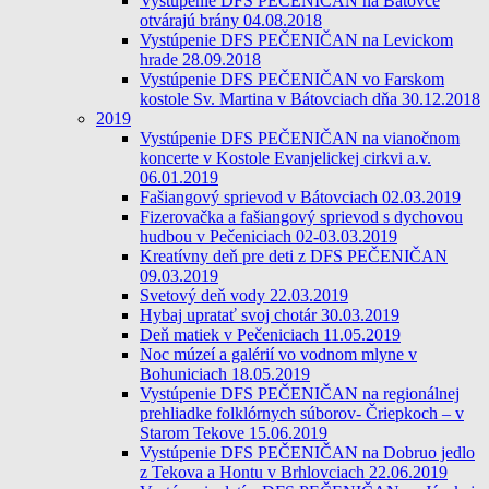
Vystúpenie DFS PEČENIČAN na Bátovce
otvárajú brány 04.08.2018
Vystúpenie DFS PEČENIČAN na Levickom
hrade 28.09.2018
Vystúpenie DFS PEČENIČAN vo Farskom
kostole Sv. Martina v Bátovciach dňa 30.12.2018
2019
Vystúpenie DFS PEČENIČAN na vianočnom
koncerte v Kostole Evanjelickej cirkvi a.v.
06.01.2019
Fašiangový sprievod v Bátovciach 02.03.2019
Fizerovačka a fašiangový sprievod s dychovou
hudbou v Pečeniciach 02-03.03.2019
Kreatívny deň pre deti z DFS PEČENIČAN
09.03.2019
Svetový deň vody 22.03.2019
Hybaj upratať svoj chotár 30.03.2019
Deň matiek v Pečeniciach 11.05.2019
Noc múzeí a galérií vo vodnom mlyne v
Bohuniciach 18.05.2019
Vystúpenie DFS PEČENIČAN na regionálnej
prehliadke folklórnych súborov- Čriepkoch – v
Starom Tekove 15.06.2019
Vystúpenie DFS PEČENIČAN na Dobruo jedlo
z Tekova a Hontu v Brhlovciach 22.06.2019