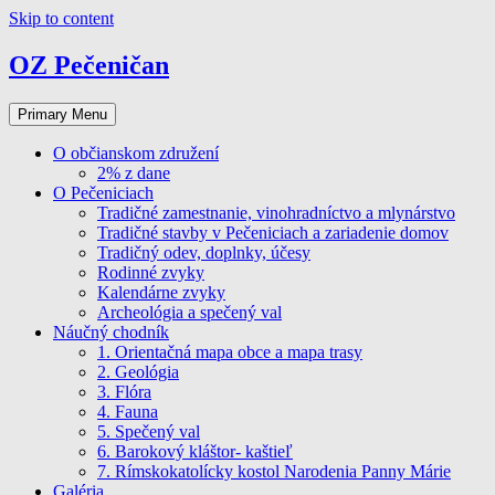
Skip to content
OZ Pečeničan
Primary Menu
O občianskom združení
2% z dane
O Pečeniciach
Tradičné zamestnanie, vinohradníctvo a mlynárstvo
Tradičné stavby v Pečeniciach a zariadenie domov
Tradičný odev, doplnky, účesy
Rodinné zvyky
Kalendárne zvyky
Archeológia a spečený val
Náučný chodník
1. Orientačná mapa obce a mapa trasy
2. Geológia
3. Flóra
4. Fauna
5. Spečený val
6. Barokový kláštor- kaštieľ
7. Rímskokatolícky kostol Narodenia Panny Márie
Galéria