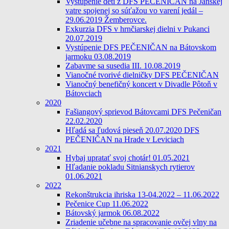
Vystúpenie detí z DFS PEČENIČAN na Jánskej
vatre spojenej so súťažou vo varení jedál –
29.06.2019 Žemberovce.
Exkurzia DFS v hrnčiarskej dielni v Pukanci
20.07.2019
Vystúpenie DFS PEČENIČAN na Bátovskom
jarmoku 03.08.2019
Zabavme sa susedia III. 10.08.2019
Vianočné tvorivé dielničky DFS PEČENIČAN
Vianočný benefičný koncert v Divadle Pôtoň v
Bátovciach
2020
Fašiangový sprievod Bátovcami DFS Pečeničan
22.02.2020
Hľadá sa ľudová pieseň 20.07.2020 DFS
PEČENIČAN na Hrade v Leviciach
2021
Hybaj upratať svoj chotár! 01.05.2021
Hľadanie pokladu Sitnianskych rytierov
01.06.2021
2022
Rekonštrukcia ihriska 13-04.2022 – 11.06.2022
Pečenice Cup 11.06.2022
Bátovský jarmok 06.08.2022
Zriadenie učebne na spracovanie ovčej vlny na