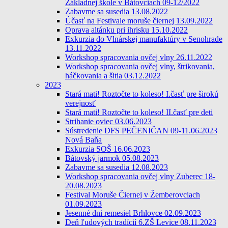
Základnej škole v Bátovciach 09-12/2022
Zabavme sa susedia 13.08.2022
Účasť na Festivale moruše čiernej 13.09.2022
Oprava altánku pri ihrisku 15.10.2022
Exkurzia do Vlnárskej manufaktúry v Senohrade
13.11.2022
Workshop spracovania ovčej vlny 26.11.2022
Workshop spracovania ovčej vlny, štrikovania,
háčkovania a šitia 03.12.2022
2023
Stará mati! Roztočte to koleso! I.časť pre širokú
verejnosť
Stará mati! Roztočte to koleso! II.časť pre deti
Strihanie oviec 03.06.2023
Sústredenie DFS PEČENIČAN 09-11.06.2023
Nová Baňa
Exkurzia SOŠ 16.06.2023
Bátovský jarmok 05.08.2023
Zabavme sa susedia 12.08.2023
Workshop spracovania ovčej vlny Zuberec 18-
20.08.2023
Festival Moruše Čiernej v Žemberovciach
01.09.2023
Jesenné dni remesiel Brhlovce 02.09.2023
Deň ľudových tradícií 6.ZŠ Levice 08.11.2023