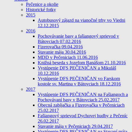
Pečenice a okolie
Historické fotky
2015
Autobusový zájazd na vianočné trhy vo Viedni
12.12.2015
2016
Pochovávanie basy a fašiangový sprievod v
Bátovciach 07.02.2016
Fizerovačka 09.04.2016
Stavanie mája 30.04.2016
MDD v Pečeniciach 11.06.2016
Knižná beseda s Jozefom Banášom 21.10.2016
Vystúpenie DFS PEČENIČAN a Mikuláš
10.12.2016
Vystúpenie DFS PEČENIČAN vo Farskom
kostole sv. Martina v Bátovciach 18.12.2016
2017
Vystúpenie DFS PEČENIČAN na Fašiangoch a
Pochovávaní basy v Bátovciach 25.02.2017
Obecná zabíjačka a Fizerovačka v Pečeniciach
25.02.2017
Fašiangový sprievod Dychovej hudby z Pečeníc
26.02.2017
Stavanie mája v Pečeniciach 29.04.2017
Vystúpenie DFS PEČENIČAN na Stavaní mája