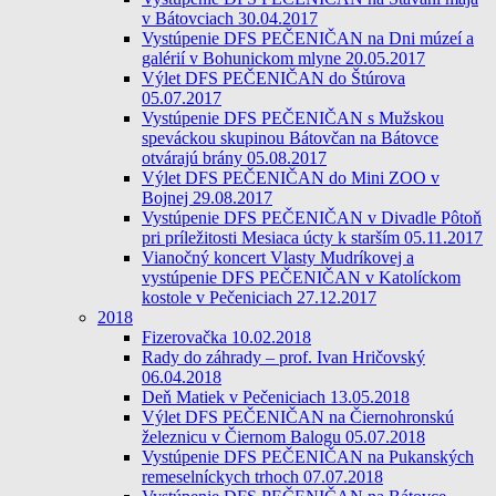
v Bátovciach 30.04.2017
Vystúpenie DFS PEČENIČAN na Dni múzeí a
galérií v Bohunickom mlyne 20.05.2017
Výlet DFS PEČENIČAN do Štúrova
05.07.2017
Vystúpenie DFS PEČENIČAN s Mužskou
speváckou skupinou Bátovčan na Bátovce
otvárajú brány 05.08.2017
Výlet DFS PEČENIČAN do Mini ZOO v
Bojnej 29.08.2017
Vystúpenie DFS PEČENIČAN v Divadle Pôtoň
pri príležitosti Mesiaca úcty k starším 05.11.2017
Vianočný koncert Vlasty Mudríkovej a
vystúpenie DFS PEČENIČAN v Katolíckom
kostole v Pečeniciach 27.12.2017
2018
Fizerovačka 10.02.2018
Rady do záhrady – prof. Ivan Hričovský
06.04.2018
Deň Matiek v Pečeniciach 13.05.2018
Výlet DFS PEČENIČAN na Čiernohronskú
železnicu v Čiernom Balogu 05.07.2018
Vystúpenie DFS PEČENIČAN na Pukanských
remeselníckych trhoch 07.07.2018